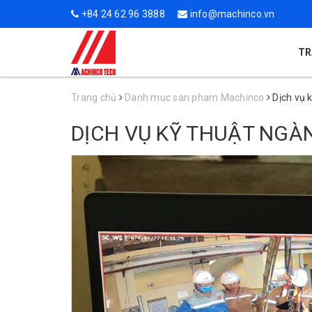
+84 24 62 96 3888
info@machinco.vn
TR
Trang chủ
Danh muc san pham Machinco
Dịch vụ 
DỊCH VỤ KỸ THUẬT NGÀ