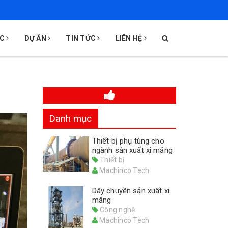
ÁC
DỰ ÁN
TIN TỨC
LIÊN HỆ
Danh mục
Thiết bị phụ tùng cho
ngành sản xuất xi măng
Thiết bị
Machinco Tech
Dây chuyền sản xuất xi
măng
Công nghệ
Machinco Tech