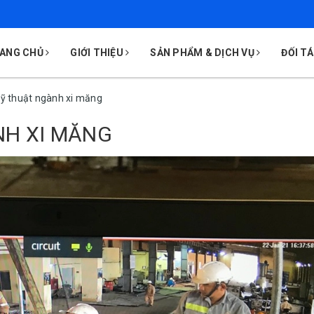
ANG CHỦ
GIỚI THIỆU
SẢN PHẨM & DỊCH VỤ
ĐỐI T
kỹ thuật ngành xi măng
NH XI MĂNG