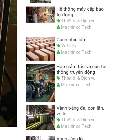
Hệ thống máy cấp bao
tự động
Thiết bị & Dịch vụ
Machinco Tech
Gạch chịu lửa
Vật liệu
Machinco Tech
Hộp giảm tốc và các hệ
thống truyền động
Thiết bị & Dịch vụ
Machinco Tech
Vành băng đa, con lăn,
vỏ lò
Thiết bị & Dịch vụ
Machinco Tech
Vành răng lò