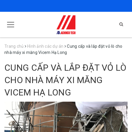
Trang chủ
Hình ảnh các dự án
Cung cấp và lắp đặt vỏ lò cho
nhà máy xi măng Vicem Hạ Long
CUNG CẤP VÀ LẮP ĐẶT VỎ LÒ
CHO NHÀ MÁY XI MĂNG
VICEM HẠ LONG